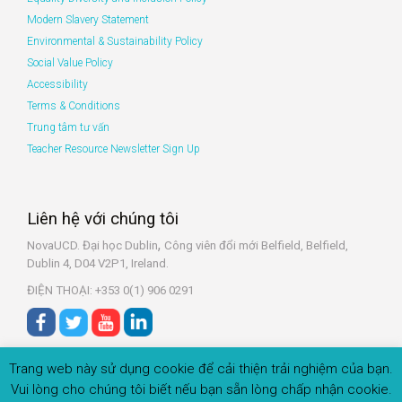
Modern Slavery Statement
Environmental & Sustainability Policy
Social Value Policy
Accessibility
Terms & Conditions
Trung tâm tư vấn
Teacher Resource Newsletter Sign Up
Liên hệ với chúng tôi
,
NovaUCD. Đại học Dublin
Công viên đổi mới Belfield, Belfield,
Dublin 4, D04 V2P1, Ireland.
ĐIỆN THOẠI: +353 0(1) 906 0291
Trang web này sử dụng cookie để cải thiện trải nghiệm của bạn.
Vui lòng cho chúng tôi biết nếu bạn sẵn lòng chấp nhận cookie.
© 2022 Zeeko.ie Đã đăng kí Bản quyền.