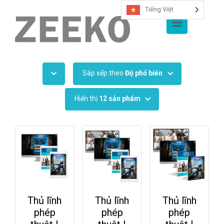
Tiếng Việt
Chuyển đến nội dung chính
Sắp xếp theo
Độ phổ biến
Hiển thị
12 sản phẩm
Thủ lĩnh
Thủ lĩnh
Thủ lĩnh
phép
phép
phép