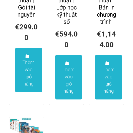
thuật |
thuật |
thuật |
Gói tài
Lớp học
Bản in
nguyên
kỹ thuật
chương
số
trình
€
299.0
€
594.0
€
1,14
0
0
4.00
Thêm
vào
Thêm
Thêm
giỏ
vào
vào
hàng
giỏ
giỏ
hàng
hàng