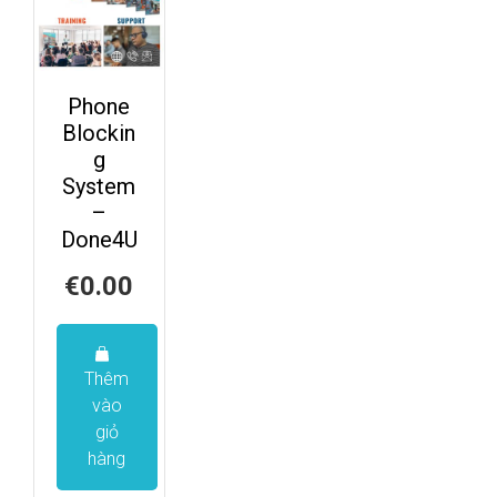
Phone
Blockin
g
System
–
Done4U
€
0.00
Thêm
vào
giỏ
hàng