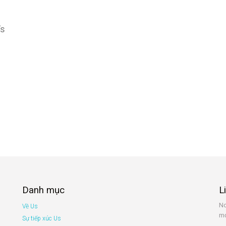
’s
Danh mục
L
No
Về Us
mớ
Sự tiếp xúc Us