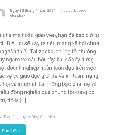
Ngày 12 tháng 4 năm 2024
Viết bởi
Laoise
Sheehan
à cha mẹ hoặc giáo viên, bạn đã bao giờ tự
ỏi, 'Điều gì sẽ xảy ra nếu mạng xã hội chưa
ừng tồn tại?'. Tại zeeko, chúng tôi thường
uy ngẫm về câu hỏi này, khi đã xây dựng
ột doanh nghiệp hoàn toàn dựa trên việc
ảo vệ và giáo dục giới trẻ về an toàn mạng
ã hội và internet. Là những bậc cha mẹ và
hiều đồng nghiệp của chúng tôi cũng có
on, đó là […]
Blog Phụ huynh
,
Blog Giáo viên
Đọc thêm