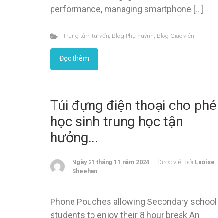
performance, managing smartphone […]
Trung tâm tư vấn
,
Blog Phụ huynh
,
Blog Giáo viên
Đọc thêm
Túi đựng điện thoại cho ph
học sinh trung học tận
hưởng...
Ngày 21 tháng 11 năm 2024
Được viết bởi
Laoise
Sheehan
Phone Pouches allowing Secondary school
students to enjoy their 8 hour break An