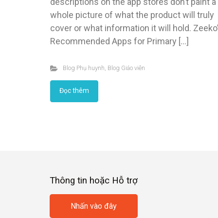
descriptions on the app stores don’t paint a
whole picture of what the product will truly
cover or what information it will hold. Zeeko
Recommended Apps for Primary […]
Blog Phụ huynh
,
Blog Giáo viên
Đọc thêm
Thông tin hoặc Hỗ trợ
Nhấn vào đây