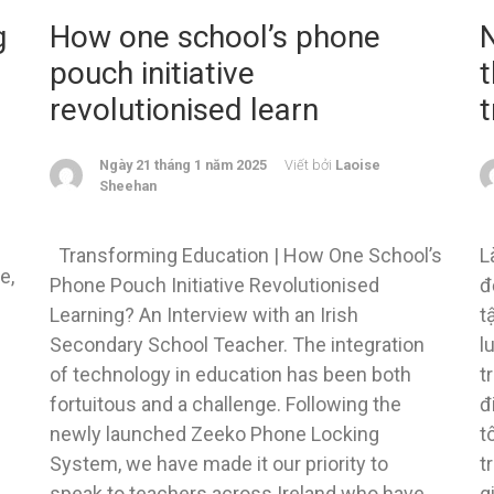
g
How one school’s phone
pouch initiative
t
revolutionised learn
Ngày 21 tháng 1 năm 2025
Viết bởi
Laoise
Sheehan
Transforming Education | How One School’s
L
e,
Phone Pouch Initiative Revolutionised
đ
Learning? An Interview with an Irish
t
Secondary School Teacher. The integration
l
of technology in education has been both
t
fortuitous and a challenge. Following the
đ
newly launched Zeeko Phone Locking
t
System, we have made it our priority to
t
speak to teachers across Ireland who have
g