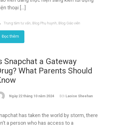
iện thoại […]
Trung tâm tư vấn
,
Blog Phụ huynh
,
Blog Giáo viên
Đọc thêm
Is Snapchat a Gateway
Drug? What Parents Should
Know
Ngày 22 tháng 10 năm 2024
Bởi
Laoise Sheehan
napchat has taken the world by storm, there
sn’t a person who has access to a