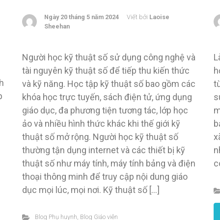
Ngày 20 tháng 5 năm 2024
Viết bởi
Laoise
Sheehan
Người học kỹ thuật số sử dụng công nghệ và
L
tài nguyên kỹ thuật số để tiếp thu kiến thức
h
h
và kỹ năng. Học tập kỹ thuật số bao gồm các
t
p
khóa học trực tuyến, sách điện tử, ứng dụng
s
giáo dục, đa phương tiện tương tác, lớp học
m
ảo và nhiều hình thức khác khi thế giới kỹ
b
thuật số mở rộng. Người học kỹ thuật số
x
thường tận dụng internet và các thiết bị kỹ
n
thuật số như máy tính, máy tính bảng và điện
c
thoại thông minh để truy cập nội dung giáo
dục mọi lúc, mọi nơi. Kỹ thuật số […]
Blog Phụ huynh
,
Blog Giáo viên