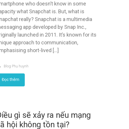
martphone who doesn’t know in some
apacity what Snapchat is. But, what is
napchat really? Snapchat is a multimedia
essaging app developed by Snap Inc.,
riginally launched in 2011. It’s known for its
nique approach to communication,
mphasising short-lived […]
Blog Phụ huynh
Đọc thêm
iều gì sẽ xảy ra nếu mạng
ã hội không tồn tại?