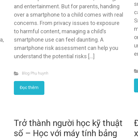
s
and entertainment. But for parents, handing
c
over a smartphone to a child comes with real
S
concerns. From privacy issues to exposure
m
to harmful content, managing a child’s
o
a,
smartphone use can feel daunting. A
u
smartphone risk assessment can help you
e
understand the potential risks […]
Blog Phụ huynh
Đọc thêm
Trở thành người học kỹ thuật
Đ
số – Học với máy tính bảng
x