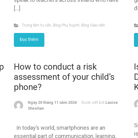
[…]
đ
Trung tâm tư vấn
,
Blog Phụ huynh
,
Blog Giáo viên
Đọc thêm
ép
How to conduct a risk
assessment of your child’s
phone?
Ngày 20 tháng 11 năm 2024
Được viết bởi
Laoise
Sheehan
S
In today’s world, smartphones are an
i
essential part of communication, learning,