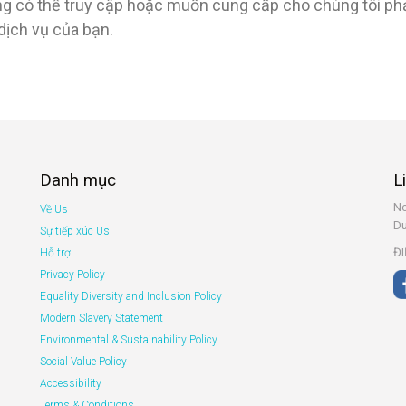
ng có thể truy cập hoặc muốn cung cấp cho chúng tôi phản
dịch vụ của bạn.
Danh mục
L
No
Về Us
Du
Sự tiếp xúc Us
ĐI
Hỗ trợ
Privacy Policy
Equality Diversity and Inclusion Policy
Modern Slavery Statement
Environmental & Sustainability Policy
Social Value Policy
Accessibility
Terms & Conditions