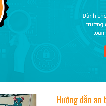
Dành cho
trường 
toàn 
Hướng dẫn an t