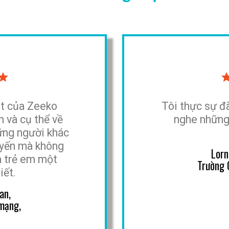
et của Zeeko
Tôi thực sự 
h và cụ thể về
nghe những 
ững người khác
uyến mà không
Lorn
a trẻ em một
Trường 
iết.
an,
 mạng,