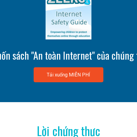
ốn s
ách "An toàn Internet"
của chúng 
Tải xuống MIỄN PHÍ
Lời chứng thực