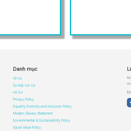
Danh mục
L
No
Về Us
mớ
Sự tiếp xúc Us
ĐI
Hỗ trợ
Privacy Policy
Equality Diversity and Inclusion Policy
Modern Slavery Statement
Environmental & Sustainability Policy
Social Value Policy