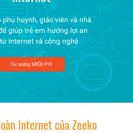
 phụ huynh, giáo viên và nhà
để giúp trẻ em hưởng lợi an
từ Internet và công nghệ
Tải xuống MIỄN PHÍ
oàn Internet của Zeeko