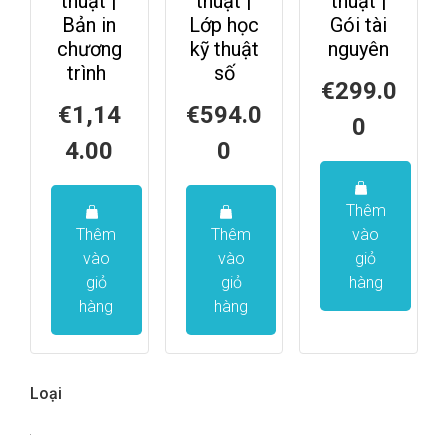
thuật |
thuật |
thuật |
Bản in
Lớp học
Gói tài
chương
kỹ thuật
nguyên
trình
số
€
299.0
€
1,14
€
594.0
0
4.00
0
Thêm
Thêm
Thêm
vào
vào
vào
giỏ
giỏ
giỏ
hàng
hàng
hàng
Loại