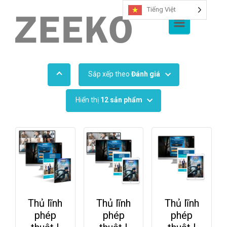
Tiếng Việt
Chuyển đến nội dung chính
Sắp xếp theo
Đánh giá
Hiển thị
12 sản phẩm
Thủ lĩnh
Thủ lĩnh
Thủ lĩnh
phép
phép
phép