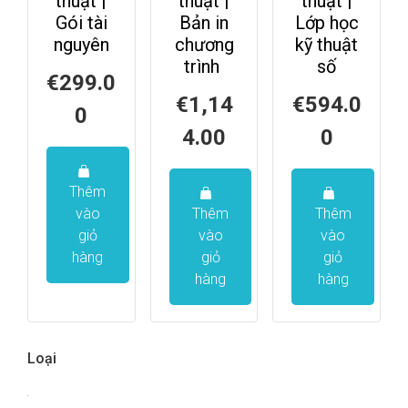
thuật |
thuật |
thuật |
Gói tài
Bản in
Lớp học
nguyên
chương
kỹ thuật
trình
số
€
299.0
€
1,14
€
594.0
0
4.00
0
Thêm
vào
Thêm
Thêm
giỏ
vào
vào
hàng
giỏ
giỏ
hàng
hàng
Loại