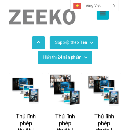
Tiếng Việt
Chuyển đến nội dung chính
Sắp xếp theo
Tên
Hiển thị
24 sản phẩm
Thủ lĩnh
Thủ lĩnh
Thủ lĩnh
phép
phép
phép