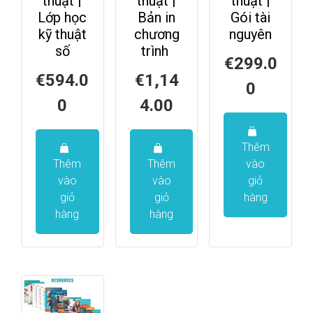
thuật |
thuật |
thuật |
Lớp học
Bản in
Gói tài
kỹ thuật
chương
nguyên
số
trình
€
299.0
€
594.0
€
1,14
0
0
4.00
Thêm
Thêm
Thêm
vào
vào
vào
giỏ
giỏ
giỏ
hàng
hàng
hàng