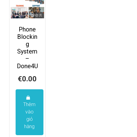
Phone
Blockin
g
System
–
Done4U
€
0.00
Thêm
vào
giỏ
hàng