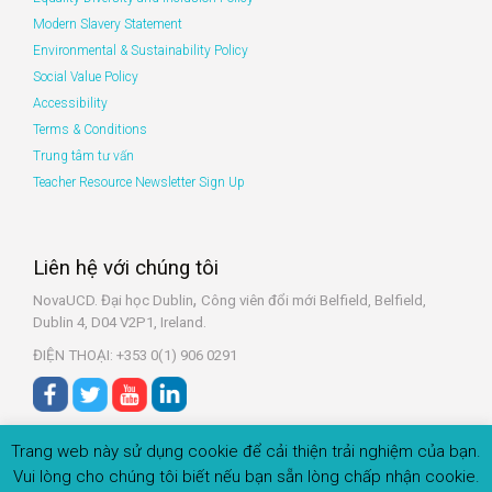
Modern Slavery Statement
Environmental & Sustainability Policy
Social Value Policy
Accessibility
Terms & Conditions
Trung tâm tư vấn
Teacher Resource Newsletter Sign Up
Liên hệ với chúng tôi
,
NovaUCD. Đại học Dublin
Công viên đổi mới Belfield, Belfield,
Dublin 4, D04 V2P1, Ireland.
ĐIỆN THOẠI: +353 0(1) 906 0291
Trang web này sử dụng cookie để cải thiện trải nghiệm của bạn.
Vui lòng cho chúng tôi biết nếu bạn sẵn lòng chấp nhận cookie.
© 2022 Zeeko.ie Đã đăng kí Bản quyền.