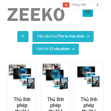
Tiếng Việt
Chuyển đến nội dung chính
Sắp xếp theo
Thứ tự mặc định
Hiển thị
12 sản phẩm
Thủ lĩnh
Thủ lĩnh
Thủ lĩnh
phép
phép
phép