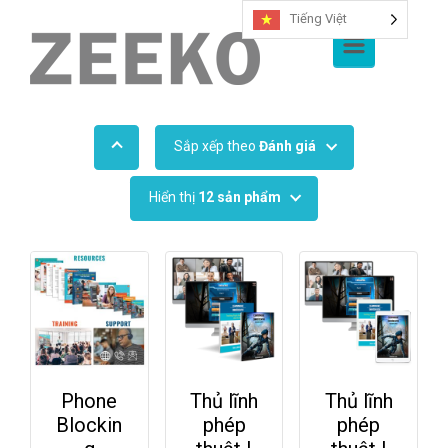
Tiếng Việt
Bỏ qua nội dung chính
Sắp xếp theo
Đánh giá
Hiển thị
12 sản phẩm
Phone
Thủ lĩnh
Thủ lĩnh
Blockin
phép
phép