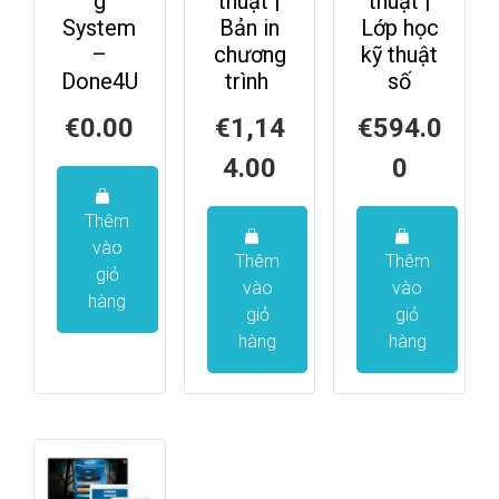
g
thuật |
thuật |
System
Bản in
Lớp học
–
chương
kỹ thuật
Done4U
trình
số
€
0.00
€
1,14
€
594.0
4.00
0
Thêm
vào
Thêm
Thêm
giỏ
vào
vào
hàng
giỏ
giỏ
hàng
hàng