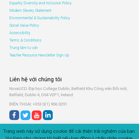
Equality Diversity and Inclusion Policy
Modern Slavery Statement
Environmental & Sustainability Policy
Social Value Policy
Accessibility
Terms & Conditions
Trung tâm tư vấn
Teacher Resource Newsletter Sign Up
Liên hệ với chúng tôi
NovaUCD. Đại học College Dublin, Belfield
Khu Công viên Đổi mới,
Belfield, Dublin 4, D04 V2P1, Ireland.
ĐIỆN THOẠI: +353 0(1) 906 0291
Trang web này sử dụng cookie để cải thiện trải nghiệm của bạn.
Vui lòng cho chúng tôi biết nếu bạn đồng ý chấp nhận cookie.