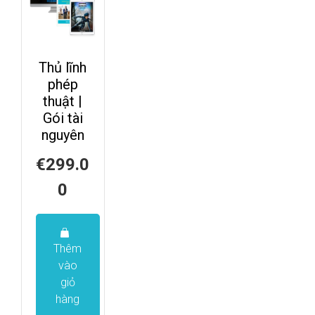
Thủ lĩnh
phép
thuật |
Gói tài
nguyên
€
299.0
0
Thêm
vào
giỏ
hàng