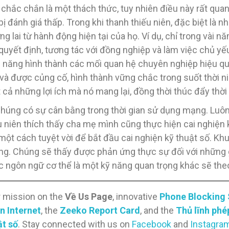
chắc chắn là một thách thức, tuy nhiên điều này rất quan 
 đánh giá thấp. Trong khi thanh thiếu niên, đặc biệt là nh
 lai từ hành động hiện tại của họ. Ví dụ, chỉ trong vài n
 quyết định, tương tác với đồng nghiệp và làm việc chủ y
hả năng hình thành các mối quan hệ chuyên nghiệp hiệu qu
 và được củng cố, hình thành vững chắc trong suốt thời ni
cả những lợi ích mà nó mang lại, đồng thời thúc đẩy thờ
húng có sự cân bằng trong thời gian sử dụng mạng. Luôn l
ếu niên thích thấy cha mẹ mình cũng thực hiện cai nghiện 
ột cách tuyệt vời để bắt đầu cai nghiện kỹ thuật số. Kh
húng. Chúng sẽ thấy được phản ứng thực sự đối với những 
 ngôn ngữ cơ thể là một kỹ năng quan trọng khác sẽ the
r mission on the
Về Us Page
, innovative
Phone Blocking
n Internet
, the
Zeeko Report Card
, and the
Thủ lĩnh ph
ật số
. Stay connected with us on
Facebook
and
Instagra