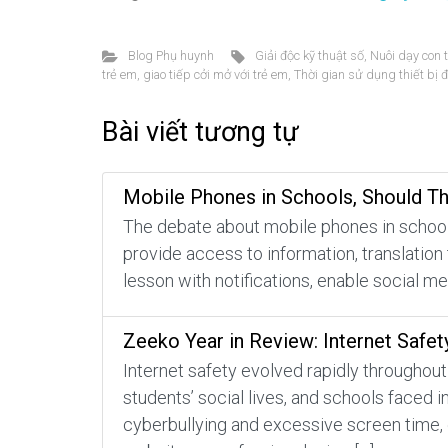
Blog Phụ huynh
Giải độc kỹ thuật số
,
Nuôi dạy con t
trẻ em
,
giao tiếp cởi mở với trẻ em
,
Thời gian sử dụng thiết bị đ
Bài viết tương tự
Mobile Phones in Schools, Should T
The debate about mobile phones in schools
provide access to information, translation
lesson with notifications, enable social m
Zeeko Year in Review: Internet Safet
Internet safety evolved rapidly throughout
students’ social lives, and schools faced 
cyberbullying and excessive screen time, 