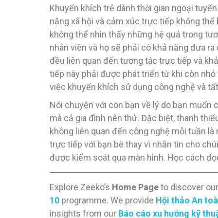
Khuyến khích trẻ dành thời gian ngoại tuyến 
năng xã hội và cảm xúc trực tiếp không thể bị
không thể nhìn thấy những hệ quả trong tương
nhân viên và họ sẽ phải có khả năng đưa ra
đều liên quan đến tương tác trực tiếp và k
tiếp này phải được phát triển từ khi còn nhỏ
việc khuyến khích sử dụng công nghệ và tất 
Nói chuyện với con bạn về lý do bạn muốn c
mà cả gia đình nên thử. Đặc biệt, thanh thi
không liên quan đến công nghệ mỗi tuần là m
trực tiếp với bạn bè thay vì nhắn tin cho c
được kiểm soát qua màn hình. Học cách đọc
Explore Zeeko’s
Home Page
to discover ou
10
programme. We provide
Hội thảo An toà
insights from our
Báo cáo xu hướng kỹ thu