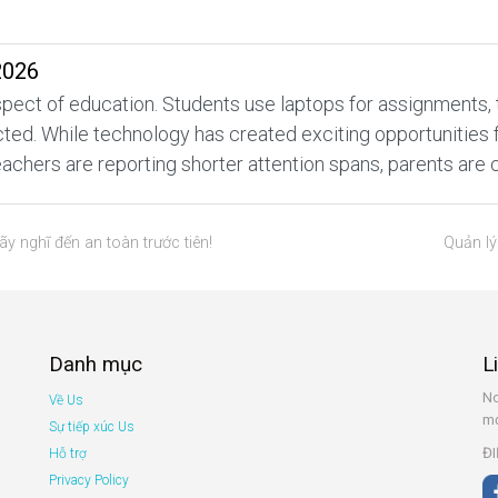
2026
ect of education. Students use laptops for assignments, tabl
d. While technology has created exciting opportunities for
achers are reporting shorter attention spans, parents are 
 nghĩ đến an toàn trước tiên!
Quản lý
Danh mục
L
No
Về Us
mớ
Sự tiếp xúc Us
ĐI
Hỗ trợ
Privacy Policy