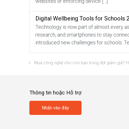
websites or enforcing device […]
Digital Wellbeing Tools for Schools 
Technology is now part of almost every asp
research, and smartphones to stay connecte
introduced new challenges for schools. Te
Mua công nghệ cho con bạn trong đợt giảm giá? Hãy
Thông tin hoặc Hỗ trợ
Nhấn vào đây