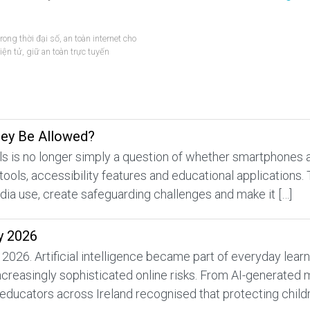
rong thời đại số
,
an toàn internet cho
iện tử
,
giữ an toàn trực tuyến
hey Be Allowed?
 is no longer simply a question of whether smartphones a
 tools, accessibility features and educational applications.
edia use, create safeguarding challenges and make it […]
y 2026
 2026. Artificial intelligence became part of everyday lea
increasingly sophisticated online risks. From AI-generated
educators across Ireland recognised that protecting childr