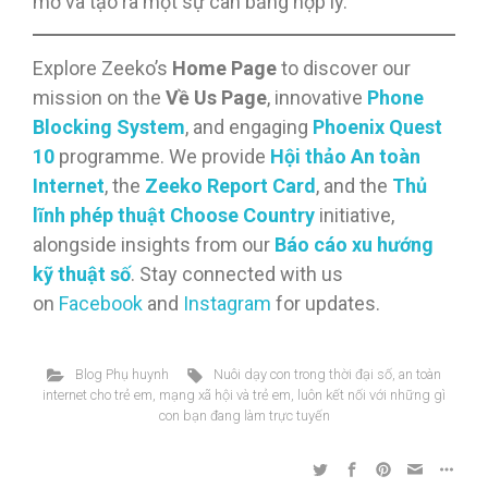
mở và tạo ra một sự cân bằng hợp lý.
Explore Zeeko’s
Home Page
to discover our
mission on the
Về Us Page
, innovative
Phone
Blocking System
, and engaging
Phoenix Quest
10
programme. We provide
Hội thảo An toàn
Internet
, the
Zeeko Report Card
, and the
Thủ
lĩnh phép thuật Choose Country
initiative,
alongside insights from our
Báo cáo xu hướng
kỹ thuật số
. Stay connected with us
on
Facebook
and
Instagram
for updates.
Blog Phụ huynh
Nuôi dạy con trong thời đại số
,
an toàn
internet cho trẻ em
,
mạng xã hội và trẻ em
,
luôn kết nối với những gì
con bạn đang làm trực tuyến