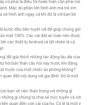
y có phải là điều tôi hoàn toàn cần phải nói
nh ảnh. Mặc dù phần lớn hình ảnh mà trẻ em
a sẻ hình ảnh ngay cả khi đó là với bạn bè
 là bước đầu tiên tuyệt vời để giúp chúng giữ
 bảo mật 100%. Các cài đặt an toàn nên được
n các thiết bị Android và tất nhiên là cả
ạt.
ông’ để giải thích những tác động lâu dài của
tự hỏi bản thân câu hỏi này trước khi đăng
n mặt trước của một chiếc áo phông không?’
n quan đến nội dung với gia đình. Đó là một
con bạn về việc thận trọng với những gì
 những gì chúng ta chia sẻ trực tuyến và với
 liên quan đến con cái của họ. Có lẽ là một ý