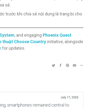
ia sẻ.
c trước khi chia sẻ nội dung là trang bị cho
 System
, and engaging
Phoenix Quest
ép thuật Choose Country
initiative, alongside
m
for updates.
July 17, 2026
rning, smartphones remained central to