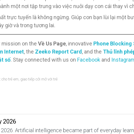
ành một nơi tập trung vào việc nuôi dạy con cái thay vì ch
t trực tuyến là không ngừng. Giúp con bạn lùi lại một bướ
giờ và trong tương lai.
r mission on the
Về Us Page
, innovative
Phone Blocking
n Internet
, the
Zeeko Report Card
, and the
Thủ lĩnh ph
ật số
. Stay connected with us on
Facebook
and
Instagra
t cho trẻ em
,
giao tiếp cởi mở với trẻ
y 2026
 2026. Artificial intelligence became part of everyday lea