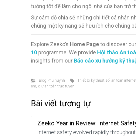
tưởng tốt để làm cho ngôi nhà của bạn trở th
Sự cám dỗ chia sẻ những chi tiết cá nhân nhấ
chúng một kỹ năng sẽ hữu ích cho chúng bây 
Explore Zeeko’s
Home Page
to discover ou
10
programme. We provide
Hội thảo An toà
insights from our
Báo cáo xu hướng kỹ thu
Blog Phụ huynh
Thiết bị kỹ thuật số
,
an toàn interne
em
,
giữ an toàn trực tuyến
Bài viết tương tự
Zeeko Year in Review: Internet Safet
Internet safety evolved rapidly throughout