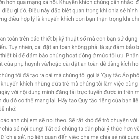
lớn hơn qua mạng xã hội. Khuyến khích chúng cân nhắc 'đâ
ẻ điều gì đó. Điều này đặc biệt quan trọng khi chia sẻ hì
ng điều hợp lý là khuyến khích con bạn thận trọng khi chi
 an toàn trên các thiết bị kỹ thuật số mà con bạn sử dụng
yến. Tuy nhiên, cài đặt an toàn không phải là sự đảm bảo
hiết bị để đảm bảo chúng hoạt động ở mức tối ưu. Phần lớ
át của phụ huynh và/hoặc cài đặt an toàn dễ dàng kích ho
chúng tôi đã tạo ra cái mà chúng tôi gọi là ‘Quy tắc Áo ph
i khuyến khích những đứa trẻ mà chúng tôi làm việc cùng 
 cả ngày với nội dung mình đăng tải trực tuyến được in trê
 dụ đó có thể mang lại. Hãy tạo Quy tắc riêng của bạn liê
dễ nhớ.
ác anh chị em sẽ noi theo. Sẽ rất khó để trò chuyện với 
 chia sẻ nội dung! Tất cả chúng ta cần phải ý thức hơn về
ữ 'chia sẻ', nó liên quan đến việc cha mẹ chia sẻ nội dung