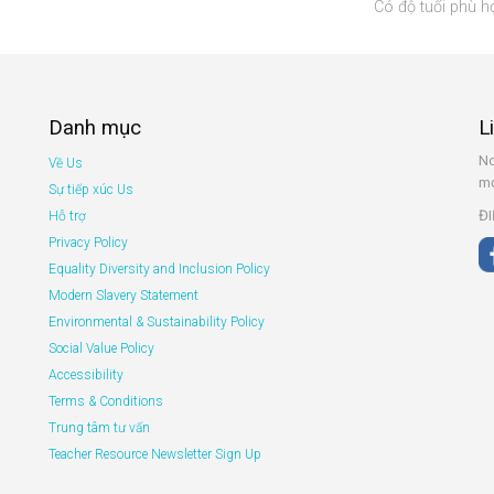
Có độ tuổi phù h
Danh mục
L
No
Về Us
mớ
Sự tiếp xúc Us
ĐI
Hỗ trợ
Privacy Policy
Equality Diversity and Inclusion Policy
Modern Slavery Statement
Environmental & Sustainability Policy
Social Value Policy
Accessibility
Terms & Conditions
Trung tâm tư vấn
Teacher Resource Newsletter Sign Up