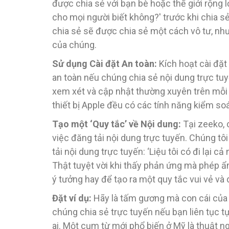
được chia sẻ với bạn bè hoặc thế giới rộng 
cho mọi người biết không?' trước khi chia s
chia sẻ sẽ được chia sẻ một cách vô tư, như
của chúng.
Sử dụng Cài đặt An toàn:
Kích hoạt cài đặt
an toàn nếu chúng chia sẻ nội dung trực tu
xem xét và cập nhật thường xuyên trên mỗi t
thiết bị Apple đều có các tính năng kiểm so
Tạo một ‘Quy tắc’ về Nội dung:
Tại zeeko, 
việc đăng tải nội dung trực tuyến. Chúng tô
tải nội dung trực tuyến: ‘Liệu tôi có đi lại
Thật tuyệt vời khi thấy phản ứng mà phép ẩn
ý tưởng hay để tạo ra một quy tắc vui vẻ và 
Đặt ví dụ:
Hãy là tấm gương mà con cái của c
chúng chia sẻ trực tuyến nếu bạn liên tục tự
ai. Một cụm từ mới phổ biến ở Mỹ là thuật ng