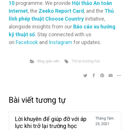
10
programme. We provide
Hội thảo An toàn
Internet
, the
Zeeko Report Card
, and the
Thủ
lĩnh phép thuật Choose Country
initiative,
alongside insights from our
Báo cáo xu hướng
kỹ thuật số
. Stay connected with us
on
Facebook
and
Instagram
for updates.
Blog giáo viên
Trở lại trường học
Bài viết tương tự
Lời khuyên để giúp đỡ với áp
Tháng Tám
23, 2021
lực khi trở lại trường học