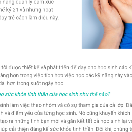
hả năng quản lý cảm xúc
thế kỷ 21 và những hoạt
y trẻ cách làm điều này.
ôi được thiết kế và phát triển để dạy cho học sinh các Kĩ
ễ dàng hơn trong việc tích hợp việc học các kỹ năng này v
 dài hơn trong suốt ngày học.
ho sức khỏe tinh thần của học sinh như thế nào?
nh làm việc theo nhóm và có sự tham gia của cả lớp. Đây l
h và điểm yếu của từng học sinh. Nó cũng khuyến khích h
o ra những tình bạn mới và gắn kết tất cả học sinh lại vớ
úp cải thiện đáng kể sức khỏe tinh thần. Đôi khi, chúng 