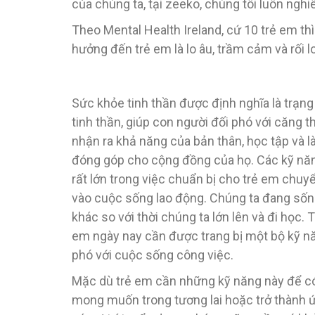
của chúng ta, tại zeeko, chúng tôi luôn ngh
Theo Mental Health Ireland, cứ 10 trẻ em t
hưởng đến trẻ em là lo âu, trầm cảm và rối 
Sức khỏe tinh thần được định nghĩa là trạn
tinh thần, giúp con người đối phó với căng 
nhận ra khả năng của bản thân, học tập và l
đóng góp cho cộng đồng của họ. Các kỹ năng
rất lớn trong việc chuẩn bị cho trẻ em chuyể
vào cuộc sống lao động. Chúng ta đang sống
khác so với thời chúng ta lớn lên và đi học. T
em ngày nay cần được trang bị một bộ kỹ nă
phó với cuộc sống công việc.
Mặc dù trẻ em cần những kỹ năng này để c
mong muốn trong tương lai hoặc trở thành 