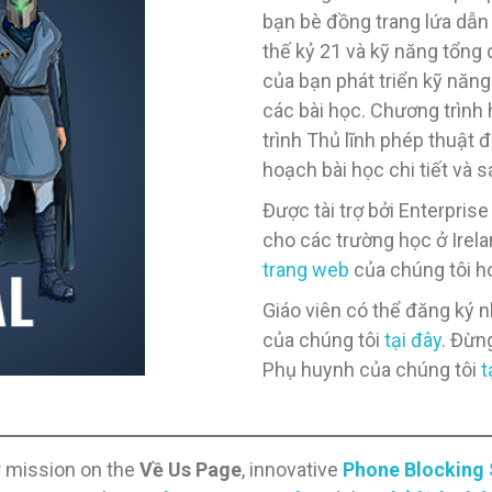
bạn bè đồng trang lứa dẫn 
thế kỷ 21 và kỹ năng tổng
của bạn phát triển kỹ năng
các bài học. Chương trình
trình Thủ lĩnh phép thuật 
hoạch bài học chi tiết và 
Được tài trợ bởi Enterprise
cho các trường học ở Irela
trang web
của chúng tôi 
Giáo viên có thể đăng ký 
của chúng tôi
tại đây
. Đừn
Phụ huynh của chúng tôi
t
r mission on the
Về Us Page
, innovative
Phone Blocking