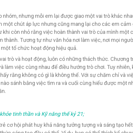
o nhóm, nhưng mỗi em lại được giao một vai trò khác nhau
 một chút áp lực nhưng cũng mang lại cho các em cảm giá
từ khi còn nhỏ rằng việc hoàn thành vai trò của mình một
hành. Tương tự như văn hóa nơi làm việc, nơi mọi người 
n một tổ chức hoạt động hiệu quả.
vai trò và hoạt động, luôn có những thách thức. Chương t
à làm việc cùng nhau để điều hướng trò chơi. Tuy nhiên, k
hấy rằng không có gì là không thể. Với sự chăm chỉ và việ
nào sánh bằng việc tìm ra và cuối cùng hiểu được một n
ần.
khỏe tinh thần và Kỹ năng thế kỷ 21;
trẻ cơ hội phát huy khả năng tưởng tượng và sáng tạo hết
 thức sáng tạo đều có thể. Ví dụ, bạn có thể thích kể ch