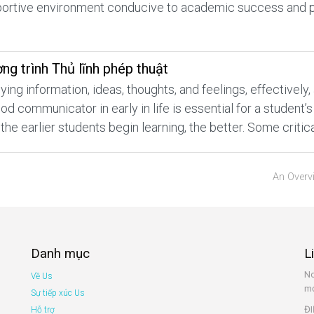
pportive environment conducive to academic success and 
ơng trình Thủ lĩnh phép thuật
 information, ideas, thoughts, and feelings, effectively, 
d communicator in early in life is essential for a student
the earlier students begin learning, the better. Some critic
An Overv
Danh mục
L
No
Về Us
mớ
Sự tiếp xúc Us
ĐI
Hỗ trợ