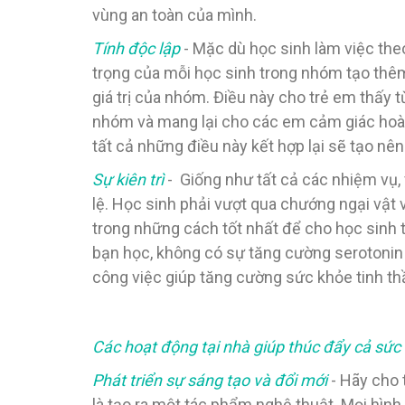
vùng an toàn của mình.
Tính độc lập
- Mặc dù học sinh làm việc the
trọng của mỗi học sinh trong nhóm tạo thêm
giá trị của nhóm. Điều này cho trẻ em thấy 
nhóm và mang lại cho các em cảm giác hoàn t
tất cả những điều này kết hợp lại sẽ tạo nê
Sự kiên trì
- Giống như tất cả các nhiệm vụ, 
lệ. Học sinh phải vượt qua chướng ngại vật v
trong những cách tốt nhất để cho học sinh t
bạn học, không có sự tăng cường serotonin 
công việc giúp tăng cường sức khỏe tinh th
Các hoạt động tại nhà giúp thúc đẩy cả sức 
Phát triển sự sáng tạo và đổi mới
- Hãy cho 
là tạo ra một tác phẩm nghệ thuật. Mọi hình