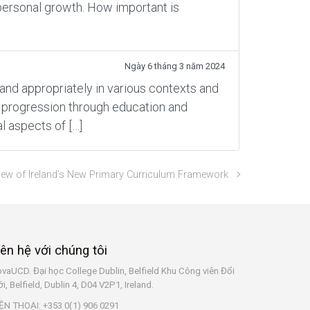
personal growth. How important is
Ngày 6 tháng 3 năm 2024
and appropriately in various contexts and
’s progression through education and
al aspects of […]
iew of Ireland’s New Primary Curriculum Framework
iên hệ với chúng tôi
vaUCD. Đại học College Dublin, Belfield
Khu Công viên Đổi
i, Belfield, Dublin 4, D04 V2P1, Ireland.
ỆN THOẠI: +353 0(1) 906 0291