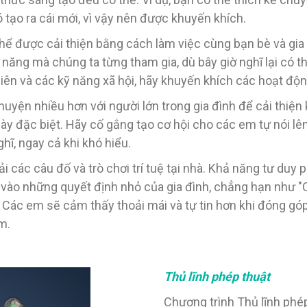
ó tạo ra cái mới, vì vậy nên được khuyến khích.
thể được cải thiện bằng cách làm việc cùng bạn bè và gia
 năng mà chúng ta từng tham gia, dù bây giờ nghĩ lại có 
 phiên và các kỹ năng xã hội, hãy khuyến khích các hoạt đ
chuyện nhiều hơn với người lớn trong gia đình để cải thiện
này đặc biệt. Hãy cố gắng tạo cơ hội cho các em tự nói l
hĩ, ngay cả khi khó hiểu.
i các câu đố và trò chơi trí tuệ tại nhà. Khả năng tư duy
a vào những quyết định nhỏ của gia đình, chẳng hạn như 
". Các em sẽ cảm thấy thoải mái và tự tin hơn khi đóng gó
m.
Thủ lĩnh phép thuật
Chương trình Thủ lĩnh phé