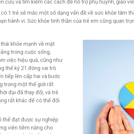
iên cứu và tìm kiếm các cách để hỗ trợ phụ huynh, giáo vi
hì có 1 trẻ sẽ mắc một số dạng vấn đề về sức khỏe tâm t
loạn hành vi. Sức khỏe tinh thần của trẻ em cũng quan tr
g thái khỏe mạnh về mặt
thẳng trong cuộc sống,
àm việc hiệu quả, cũng như
 thế kỷ 21 đóng vai trò
n tiếp lên cấp hai và bước
 trong một thế giới rất
hời đại đã thay đổi, và trẻ
ng rất khác để có thể đối
ó thể đạt được sự nghiệp
ứng viên tiềm năng cho