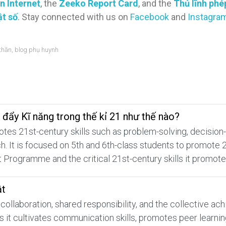
n Internet
, the
Zeeko Report Card
, and the
Thủ lĩnh ph
ật số
. Stay connected with us on
Facebook
and
Instagra
 thần
,
blog phụ huynh
 đẩy Kĩ năng trong thế kỉ 21 như thế nào?
s 21st-century skills such as problem-solving, decision-m
. It is focused on 5th and 6th-class students to promote 2
ật Programme and the critical 21st-century skills it promo
ật
llaboration, shared responsibility, and the collective ac
as it cultivates communication skills, promotes peer learni