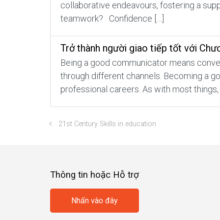
collaborative endeavours, fostering a su
teamwork? Confidence […]
Trở thành người giao tiếp tốt với Chư
Being a good communicator means conveying
through different channels. Becoming a goo
professional careers. As with most things, 
21st Century Skills in education
Thông tin hoặc Hỗ trợ
Nhấn vào đây