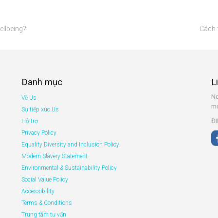
ellbeing?
Cách 
Danh mục
L
No
Về Us
mớ
Sự tiếp xúc Us
ĐI
Hỗ trợ
Privacy Policy
Equality Diversity and Inclusion Policy
Modern Slavery Statement
Environmental & Sustainability Policy
Social Value Policy
Accessibility
Terms & Conditions
Trung tâm tư vấn