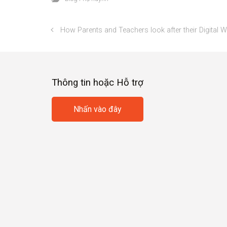
How Parents and Teachers look after their Digital W
Thông tin hoặc Hỗ trợ
Nhấn vào đây