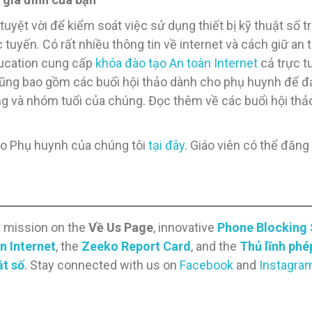
tuyệt vời để kiểm soát việc sử dụng thiết bị kỹ thuật số 
 tuyến. Có rất nhiều thông tin về internet và cách giữ an t
ducation cung cấp
khóa đào tạo An toàn Internet
cả trực t
 cũng bao gồm các buổi hội thảo dành cho phụ huynh để 
g và nhóm tuổi của chúng. Đọc thêm về các buổi hội thả
o Phụ huynh của chúng tôi
tại đây
. Giáo viên có thể đăn
r mission on the
Về Us Page
, innovative
Phone Blocking
n Internet
, the
Zeeko Report Card
, and the
Thủ lĩnh ph
ật số
. Stay connected with us on
Facebook
and
Instagra