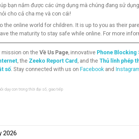
ẽ giúp bạn nắm được các ứng dụng mà chúng đang sử dụng 
 hỏi cho cả cha mẹ và con cái!
 the online world for children. It is up to you as their pa
have the maturity to stay safe while online. For more inf
r mission on the
Về Us Page
, innovative
Phone Blocking
nternet
, the
Zeeko Report Card
, and the
Thủ lĩnh phép 
ật số
. Stay connected with us on
Facebook
and
Instagra
ôi dạy con trong thời đại số
,
giao tiếp
y 2026