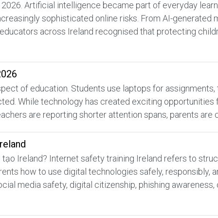
 2026. Artificial intelligence became part of everyday lea
increasingly sophisticated online risks. From AI-generated
educators across Ireland recognised that protecting childr
2026
ect of education. Students use laptops for assignments, tabl
d. While technology has created exciting opportunities for
achers are reporting shorter attention spans, parents are 
Ireland
tạo Ireland? Internet safety training Ireland refers to st
rents how to use digital technologies safely, responsibly,
ocial media safety, digital citizenship, phishing awareness, 