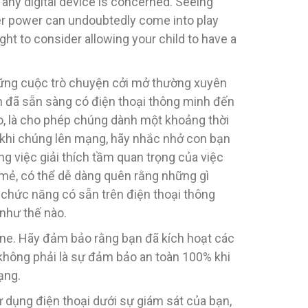
any digital device is concerned. Seeing
ter power can undoubtedly come into play
ght to consider allowing your child to have a
hững cuộc trò chuyện cởi mở thường xuyên
ạn đã sẵn sàng có điện thoại thông minh đến
o, là cho phép chúng dành một khoảng thời
c khi chúng lên mạng, hãy nhắc nhở con bạn
g việc giải thích tầm quan trọng của việc
 mẻ, có thể dễ dàng quên rằng những gì
 chức năng có sẵn trên điện thoại thông
 như thế nào.
hone. Hãy đảm bảo rằng bạn đã kích hoạt các
n không phải là sự đảm bảo an toàn 100% khi
ạng.
 dụng điện thoại dưới sự giám sát của bạn,