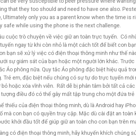
 can be very susceptible to peer pressure where wanting 
ling that they too should and need to have one also. Pes
, Ultimately only you as a parent know when the time is ri
y safe while using the phone is the next challenge.
ầu cuộc trò chuyện về việc giữ an toàn trực tuyến. Có n
 tuyến ngay từ khi còn nhỏ là một cách tốt để biết con b
 bạn sẽ xử lý việc có điện thoại thông minh như thế nà
 dưới sự giám sát của bạn hoặc một người lớn khác. Trướ
ắc Áo phông nữa. Quy tắc Áo phông đặc biệt hiệu quả tron
. Trẻ em, đặc biệt nếu chúng có sự tự do trực tuyến mới
ỏ hoặc xóa vĩnh viễn. Rất dễ bị phân tâm bởi tất cả các
g tượng điều đó có thể gây mất tập trung cho một đứa trẻ
hể thiếu của điện thoại thông minh, dù là Android hay iP
ật số mà con bạn có quyền truy cập. Mặc dù cài đặt an toà
ước khởi đầu tốt để giúp giữ an toàn cho con bạn trên m
ng có điện thoại thông minh, hãy khuyến khích chúng sử