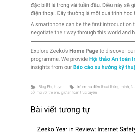
đặc biệt là trong vài tuần đầu. Điều này s
điện thoại. Đây thường là một quá trình học
A smartphone can be the first introduction to
negotiate their way through this world and 
Explore Zeeko’s
Home Page
to discover ou
programme. We provide
Hội thảo An toàn I
insights from our
Báo cáo xu hướng kỹ thu
Blog Phụ huynh
trẻ em và điện thoại thông minh
,
Nu
cởi mở với trẻ em
,
giữ an toàn trực tuyến
Bài viết tương tự
Zeeko Year in Review: Internet Safet