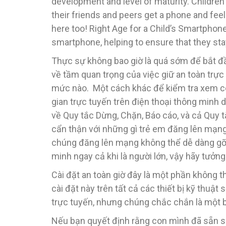
development and level of maturity. Children
their friends and peers get a phone and fee
here too! Right Age for a Child’s Smartphone
smartphone, helping to ensure that they sta
Thực sự không bao giờ là quá sớm để bắt đ
về tầm quan trọng của việc giữ an toàn trực
mức nào. Một cách khác để kiểm tra xem con
gian trực tuyến trên điện thoại thông minh
về Quy tắc Dừng, Chặn, Báo cáo, và cả Quy t
cẩn thận với những gì trẻ em đăng lên mạng
chúng đăng lên mạng không thể dễ dàng gỡ b
minh ngay cả khi là người lớn, vậy hãy tưởn
Cài đặt an toàn giờ đây là một phần không t
cài đặt này trên tất cả các thiết bị kỹ thu
trực tuyến, nhưng chúng chắc chắn là một b
Nếu bạn quyết định rằng con mình đã sẵn sà