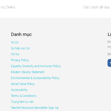
o từ Zeeko
Các cách để duy t
Danh mục
L
No
Về Us
mớ
Sự tiếp xúc Us
ĐI
Hỗ trợ
Privacy Policy
Equality Diversity and Inclusion Policy
Modern Slavery Statement
Environmental & Sustainability Policy
Social Value Policy
Accessibility
Terms & Conditions
Trung tâm tư vấn
Teacher Resource Newsletter Sign Up